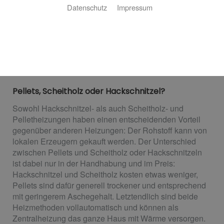
Kosten im Betrieb, ein nachwachsender Rohstoff als
Datenschutz
Impressum
Heizmittel – klingt gut? Dann ist eine Hackschnitzel-,
Scheitholz- oder Pelletheizung genau das Richtige für
Sie! Thomas Erdmann Heizung-Sanitär GmbH ist Ihr
Fachbetrieb aus Siegen für Ihren Traum vom Heizen mit
Holz.
Pellets, Scheitholz oder Hackschnitzel?
Sowohl Hackschnitzel- als auch Scheitholz- und
Pelletheizungen haben einen entscheidenden Vorteil
gegenüber anderen Heizungen: Der Rohstoff kann von
lokalen Erzeugern gekauft werden. Der Unterschied
zwischen Pellets und Scheitholz oder Hackschnitzeln
ist dabei nur in der Handhabung und im Preis:
Hackschnitzel und Scheitholz kosten etwas weniger,
Pellets sind dafür generell trockener und entsprechend
mit geringerem Aschegehalt. Letztendlich sind beide
Heizmethoden vollautomatisch und können als
Zentralheizung das ganze Haus mit Wärme versorgen.