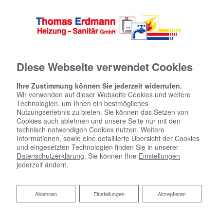
Diese Webseite verwendet Cookies
Ihre Zustimmung können Sie jederzeit widerrufen.
Wir verwenden auf dieser Webseite Cookies und weitere
Technologien, um Ihnen ein bestmögliches
Nutzungserlebnis zu bieten. Sie können das Setzen von
Cookies auch ablehnen und unsere Seite nur mit den
technisch notwendigen Cookies nutzen. Weitere
Informationen, sowie eine detaillierte Übersicht der Cookies
und eingesetzten Technologien finden Sie in unserer
Datenschutzerklärung
. Sie können Ihre
Einstellungen
Heizen mit Holz
jederzeit ändern.
Nachhaltige Wärme im ganzen Haus
Ablehnen
Ablehnen
Einstellungen
Akzeptieren
Eine bessere CO
-Bilanz, auf lange Sicht geringere
2