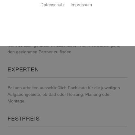
Datenschutz
Impressum
Der Kauf und die Modernisierung eines Bades oder einer
neuen Heizung haben viel mit Vertrauen zu tun. Schließlich
kennen weder Sie noch wir das entstehende Produkt im
Vorfeld: Jedes Bad, jede Heizungsanlage, jede Installation der
Haustechnik ist ein Unikat und wird entsprechend den
individuellen Vorstellungen und Wünschen realisiert. Deshalb
lohnt es sich, genauer hinzuschauen, wenn es darum geht,
den geeigneten Partner zu finden.
EXPERTEN
Bei uns arbeiten ausschließlich Fachleute für die jeweiligen
Aufgabengebiete; ob Bad oder Heizung, Planung oder
Montage.
FESTPREIS