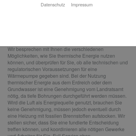
Ihnen fehlt eine nachhaltige Form der Heizung für
Datenschutz
Impressum
maximales Wohnglück? Sie sind sich nicht sicher, ob
eine Wärmepumpenheizung für Ihr Gebäude geeignet
oder zugelassen ist? Wir beantworten Ihre Fragen und
bieten Ihnen ein Full-Service-Paket zum Thema
Wärmepumpenheizung.
Wir besprechen mit Ihnen die verschiedenen
Möglichkeiten, wie Sie thermische Energie nutzen
können, und überprüfen für Sie, ob alle technischen und
regulatorischen Voraussetzungen für eine
Wärmepumpe gegeben sind. Bei der Nutzung
thermischer Energie aus dem Erdreich oder dem
Grundwasser ist eine Genehmigung vom Landratsamt
nötig, da tiefe Bohrungen durchgeführt werden müssen.
Wird die Luft als Energiequelle genutzt, brauchen Sie
keine Genehmigung, müssen jedoch eventuell durch
eine Heizung mit fossilen Brennstoffen aufstocken. Wir
stellen sicher, dass Sie eine fundierte Entscheidung
treffen können, und koordinieren alle nötigen Gewerke
und Arbeiten für Sie. Full Service eben.